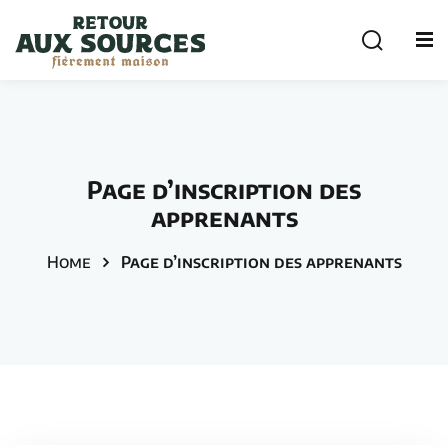
Sign in
Sign up
Sign in
Don’t have an account?
Sign up
cuterie
Page d’inscription des
apprenants
Home
Page d’inscription des apprenants
Remember me
Lost your password?