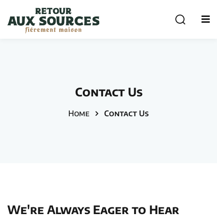
Sign in
Sign up
Sign in
Don’t have an account?
Sign up
cuterie
Contact Us
Home
Contact Us
Remember me
Lost your password?
We're Always Eager to Hear