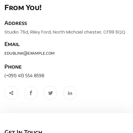
From You!
Sign up
Already have an account?
Sign in
Address
Studio 76d, Riley Ford, North Michael chester, CF99 6QQ
Email
edublink@example.com
Phone
(+091) 413 554 8598
Get In Touch