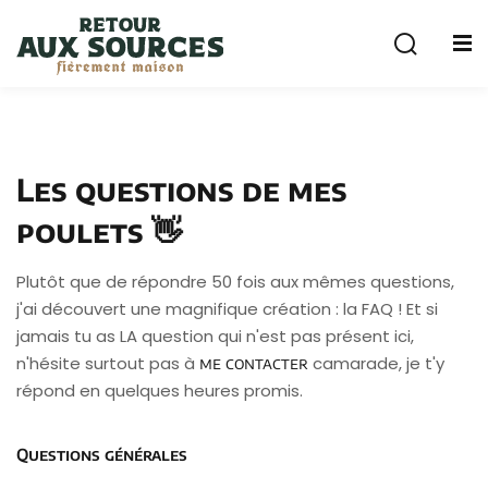
Sign in
Sign up
Sign in
Don’t have an account?
Sign up
Les questions de mes
cuterie
poulets 👋
Plutôt que de répondre 50 fois aux mêmes questions,
j'ai découvert une magnifique création : la FAQ ! Et si
jamais tu as LA question qui n'est pas présent ici,
n'hésite surtout pas à
camarade, je t'y
me contacter
Remember me
Lost your password?
répond en quelques heures promis.
Questions générales