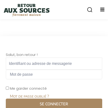
Sign in
Sign up
Sign in
Don’t have an account?
Sign up
cuterie
Salut, bon retour !
Remember me
Lost your password?
Me garder connecté
Mot de passe oublié ?
SE CONNECTER