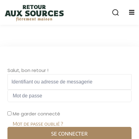
Sign in
Sign up
Sign in
Don’t have an account?
Sign up
cuterie
Salut, bon retour !
Remember me
Lost your password?
Me garder connecté
Mot de passe oublié ?
SE CONNECTER