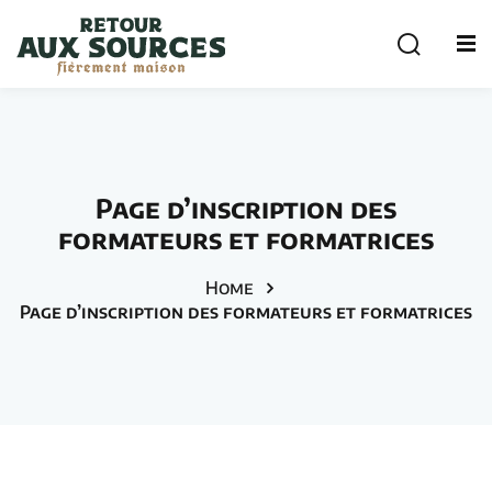
Sign in
Sign up
Sign in
Don’t have an account?
Sign up
cuterie
Page d’inscription des
formateurs et formatrices
Home
Page d’inscription des formateurs et formatrices
Remember me
Lost your password?